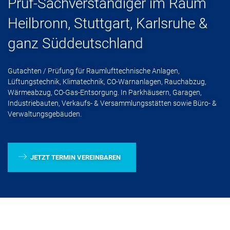
Prüf-Sachverständiger im Raum
Heilbronn, Stuttgart, Karlsruhe &
ganz Süddeutschland
Gutachten / Prüfung für Raumlufttechnische Anlagen,
Lüftungstechnik, Klimatechnik, CO-Warnanlagen, Rauchabzug,
Wärmeabzug, CO-Gas-Entsorgung. In Parkhäusern, Garagen,
Industriebauten, Verkaufs- & Versammlungsstätten sowie Büro- &
Verwaltungsgebäuden.
JETZT TERMIN VEREINBAREN